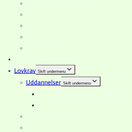
Skolens ledelse & medarbejdere
Ledige jobs
Motivation & disciplin
Tilmeld barn
Elevsider
Kalender
Lovkrav
Skift undermenu
Uddannelser
Skift undermenu
Fagudbud & undervisningsform
Del- & slutmål
Værdigrundlag
Karakterer