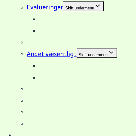
Evalueringer
Skift undermenu
Tilsynserklæringer
Årsberetninger
Afsluttende prøver
Andet væsentligt
Skift undermenu
Ledelse & medarbejdere
Skolens beliggenhed
Love og regler
Undervisning
Mobbepolitik
GDPR
Kontakt