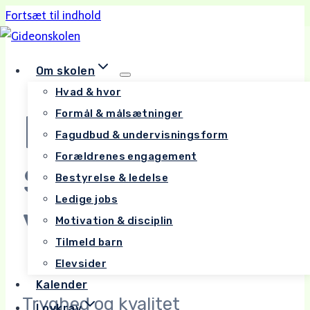
Fortsæt til indhold
Om skolen
Hvad & hvor
En kristen
Formål & målsætninger
Fagudbud & undervisningsform
Forældrenes engagement
skole på
Bestyrelse & ledelse
Ledige jobs
vestegnen
Motivation & disciplin
Tilmeld barn
Elevsider
Kalender
Tryghed og kvalitet
Lovkrav