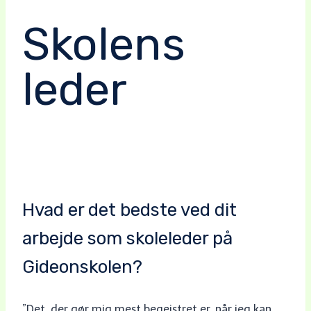
Skolens
leder
Hvad er det bedste ved dit
arbejde som skoleleder på
Gideonskolen?
”Det, der gør mig mest begejstret er, når jeg kan