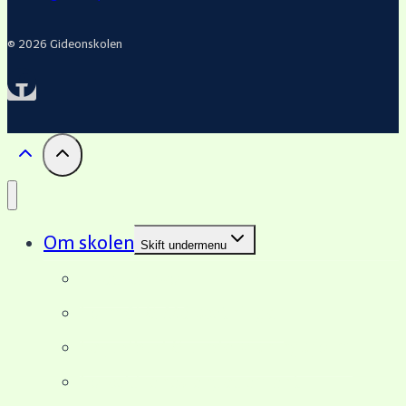
© 2026 Gideonskolen
Om skolen
Skift undermenu
Hvad & Hvor
Formål & Målsætninger
Fagudbud & undervisningsform
Forældrenes engagement